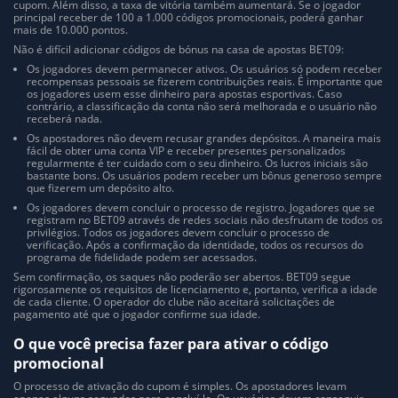
cupom. Além disso, a taxa de vitória também aumentará. Se o jogador
principal receber de 100 a 1.000 códigos promocionais, poderá ganhar
mais de 10.000 pontos.
Não é difícil adicionar códigos de bónus na casa de apostas BET09:
Os jogadores devem permanecer ativos. Os usuários só podem receber
recompensas pessoais se fizerem contribuições reais. É importante que
os jogadores usem esse dinheiro para apostas esportivas. Caso
contrário, a classificação da conta não será melhorada e o usuário não
receberá nada.
Os apostadores não devem recusar grandes depósitos. A maneira mais
fácil de obter uma conta VIP e receber presentes personalizados
regularmente é ter cuidado com o seu dinheiro. Os lucros iniciais são
bastante bons. Os usuários podem receber um bônus generoso sempre
que fizerem um depósito alto.
Os jogadores devem concluir o processo de registro. Jogadores que se
registram no BET09 através de redes sociais não desfrutam de todos os
privilégios. Todos os jogadores devem concluir o processo de
verificação. Após a confirmação da identidade, todos os recursos do
programa de fidelidade podem ser acessados.
Sem confirmação, os saques não poderão ser abertos. BET09 segue
rigorosamente os requisitos de licenciamento e, portanto, verifica a idade
de cada cliente. O operador do clube não aceitará solicitações de
pagamento até que o jogador confirme sua idade.
O que você precisa fazer para ativar o código
promocional
O processo de ativação do cupom é simples. Os apostadores levam