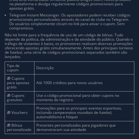
na plataforma e divulga regularmente códigos promocionais para
apostas grátis.
Telegram Instant Messenger. Os apostadores podem receber códigos
promocionais personalizados através do canal do clube no Telegram.
Os usuários simplesmente clicam no link para ativar o cupom. Sem
compromisso.
Não há limite para a frequência de uso de um código de bônus. Tudo
depende da política, da administração e da atividade do público. Quando o
tráfego de visitantes é baixo, os promotores realizam diversas promoções
oferecendo apostas grátis simultaneamente. Antes dos principais torneios
de futebol, uma série de códigos promocionais separados também são
lançados.
Tipo de
Descrição
cupom
🎁 Cupons
para apostas
Até 1000 créditos para novos usuários
grátis
🎁 Cupons
Use o código promocional para obter cupons no
gratuitos
momento do registro
Promoções para os principais eventos esportivos,
🎁 Vouchers
incluindo campeonatos mundiais de futebol,
automobilismo e hóquei
🎁 Bônus
Presentes personalizados para jogadores que
personalizado
demonstraram sua atividade