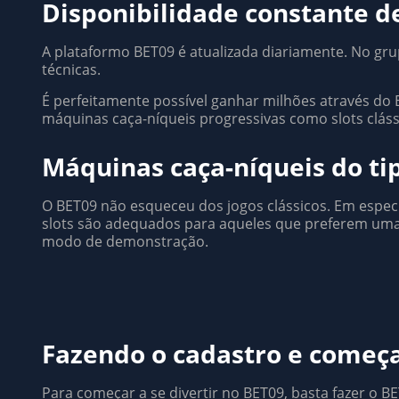
Disponibilidade constante d
A plataformo BET09 é atualizada diariamente. No gru
técnicas.
É perfeitamente possível ganhar milhões através do
máquinas caça-níqueis progressivas como slots clássi
Máquinas caça-níqueis do ti
O BET09 não esqueceu dos jogos clássicos. Em especi
slots são adequados para aqueles que preferem uma
modo de demonstração.
Fazendo o cadastro e começa
Para começar a se divertir no BET09, basta fazer o BE