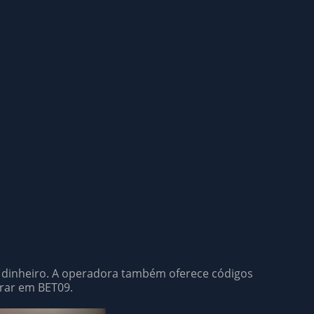
m dinheiro. A operadora também oferece códigos
trar em BET09.