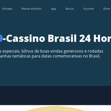
Entrada
Retirar dinheiro
App
Bonus
Voucher
Diver
9
-Cassino Brasil 24 Ho
s especiais, bônus de boas-vindas generosos e rodadas
panhas temáticas para datas comemorativas no Brasil,