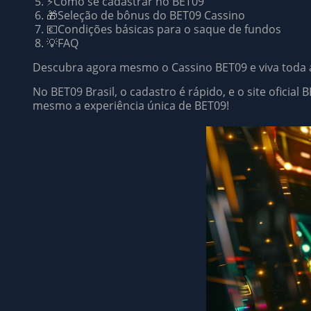
⚡Como se cadastrar no BET09
🎁Seleção de bônus do BET09 Cassino
💶Condições básicas para o saque de fundos
💡FAQ
Descubra agora mesmo o Cassino BET09 e viva toda a
No BET09 Brasil, o cadastro é rápido, e o site oficial
B
mesmo a experiência única de BET09!